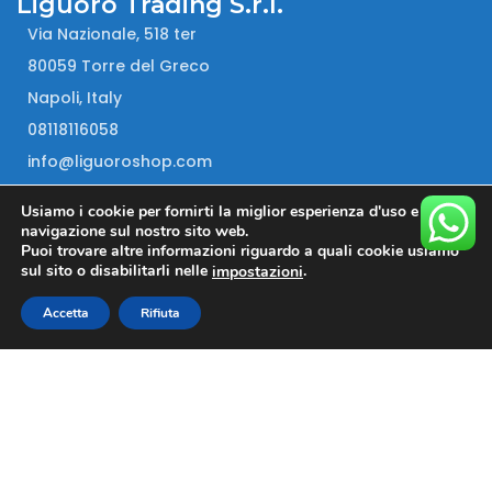
Liguoro Trading S.r.l.
Via Nazionale, 518 ter
80059 Torre del Greco
Napoli, Italy
08118116058
info@liguoroshop.com
P.IVA : 03626751212
Usiamo i cookie per fornirti la miglior esperienza d'uso e
navigazione sul nostro sito web.
INFO
Puoi trovare altre informazioni riguardo a quali cookie usiamo
sul sito o disabilitarli nelle
.
impostazioni
PRODOTTI
Accetta
Rifiuta
MENU
Liguoro Trading s.r.l.
2022
.