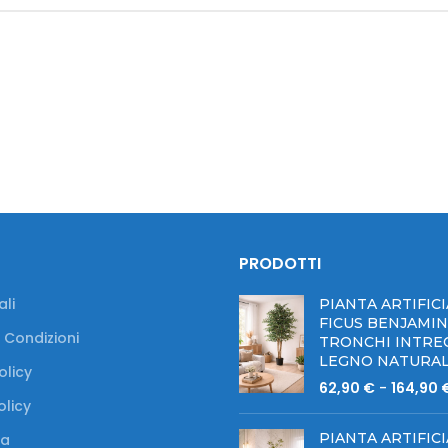
PRODOTTI
li
PIANTA ARTIFICI
FICUS BENJAMI
 Condizioni
TRONCHI INTREC
LEGNO NATURA
olicy
62,90
€
-
164,90
olicy
PIANTA ARTIFICI
a