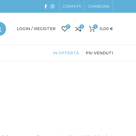
CONTATTI
CONSEGNA
0
0
0
LOGIN / REGISTER
0,00
€
IN OFFERTA
PIU VENDUTI