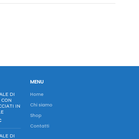
MENU
Home
ALE DI
N CON
Chi siamo
CIATI IN
LE
Shop
Fascia
€
di
Contatti
prezzo:
ALE DI
da