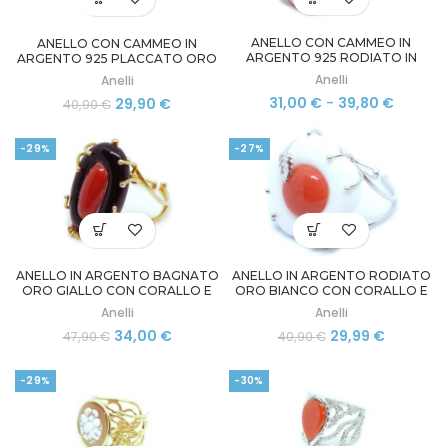
ANELLO CON CAMMEO IN
ANELLO CON CAMMEO IN
ARGENTO 925 RODIATO IN
ARGENTO 925 PLACCATO ORO
ORO
Anelli
Anelli
Fascia
Il
Il
31,00
€
-
39,80
€
29,90
€
40,90
€
di
prezzo
prezzo
prezzo:
originale
attuale
-29%
-27%
da
era:
è:
31,00 €
40,90 €.
29,90 €.
a
39,80 €
ANELLO IN ARGENTO BAGNATO
ANELLO IN ARGENTO RODIATO
ORO GIALLO CON CORALLO E
ORO BIANCO CON CORALLO E
ONICE NERO
AGATA
Anelli
Anelli
Il
Il
Il
Il
34,00
€
29,99
€
47,90
€
40,90
€
prezzo
prezzo
prezzo
prezzo
originale
attuale
originale
attuale
-29%
-30%
era:
è:
era:
è:
47,90 €.
34,00 €.
40,90 €.
29,99 €.