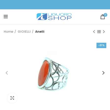
0
Home
GIOIELLI
Anelli
-31%
Click to enlarge