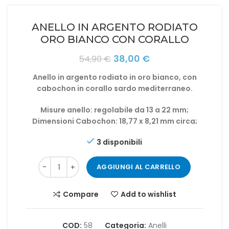
ANELLO IN ARGENTO RODIATO
ORO BIANCO CON CORALLO
Il
Il
38,00
€
54,90
€
prezzo
prezzo
Anello in argento rodiato in oro bianco, con
originale
attuale
cabochon in corallo sardo mediterraneo.
era:
è:
54,90 €.
38,00 €.
Misure anello: regolabile da 13 a 22 mm;
Dimensioni Cabochon: 18,77 x 8,21 mm circa;
3 disponibili
AGGIUNGI AL CARRELLO
Compare
Add to wishlist
COD:
58
Categoria:
Anelli