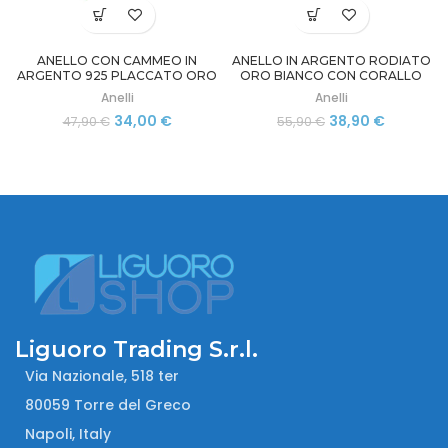
ANELLO CON CAMMEO IN
ANELLO IN ARGENTO RODIATO
ARGENTO 925 PLACCATO ORO
ORO BIANCO CON CORALLO
Anelli
Anelli
Il
Il
Il
Il
34,00
€
38,90
€
47,90
€
55,90
€
prezzo
prezzo
prezzo
prezzo
originale
attuale
originale
attuale
era:
è:
era:
è:
47,90 €.
34,00 €.
55,90 €.
38,90 €.
Liguoro Trading S.r.l.
Via Nazionale, 518 ter
80059 Torre del Greco
Napoli, Italy