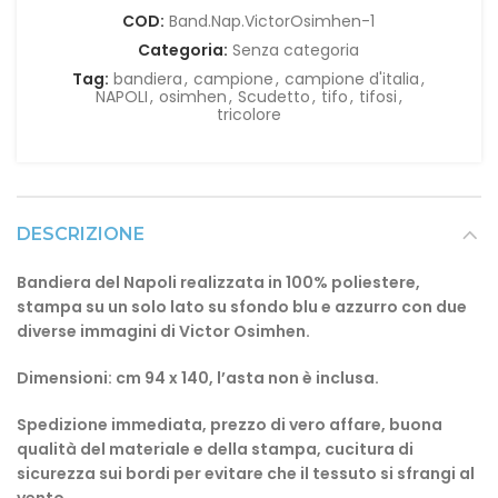
COD:
Band.Nap.VictorOsimhen-1
Categoria:
Senza categoria
Tag:
bandiera
,
campione
,
campione d'italia
,
NAPOLI
,
osimhen
,
Scudetto
,
tifo
,
tifosi
,
tricolore
DESCRIZIONE
Bandiera del Napoli realizzata in 100% poliestere,
stampa su un solo lato su sfondo blu e azzurro con due
diverse immagini di Victor Osimhen.
Dimensioni: cm 94 x 140, l’asta non è inclusa.
Spedizione immediata, prezzo di vero affare, buona
qualità del materiale e della stampa, cucitura di
sicurezza sui bordi per evitare che il tessuto si sfrangi al