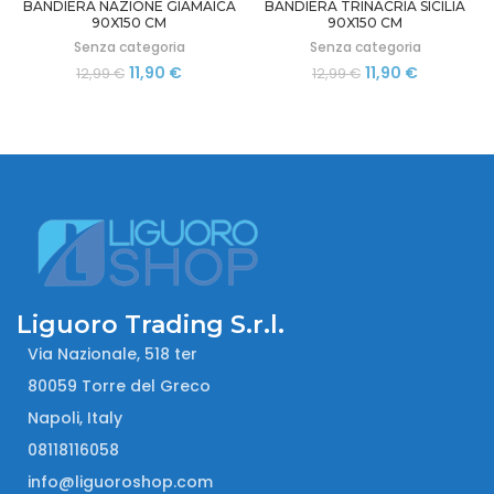
BANDIERA TRINACRIA SICILIA
BANDIERA NAZIONE GIAMAICA
90X150 CM
90X150 CM
Senza categoria
Senza categoria
Il
Il
Il
Il
11,90
€
11,90
€
12,99
€
12,99
€
prezzo
prezzo
prezzo
prezzo
originale
attuale
originale
attuale
era:
è:
era:
è:
12,99 €.
11,90 €.
12,99 €.
11,90 €.
Liguoro Trading S.r.l.
Via Nazionale, 518 ter
80059 Torre del Greco
Napoli, Italy
08118116058
info@liguoroshop.com