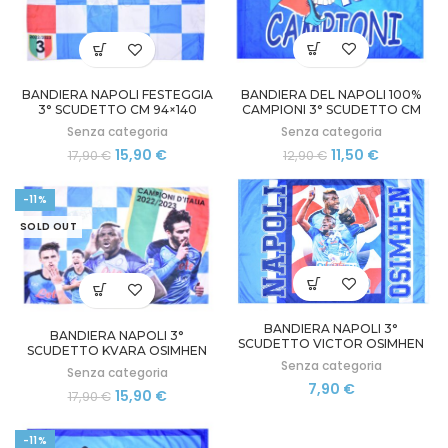
BANDIERA DEL NAPOLI 100%
BANDIERA NAPOLI FESTEGGIA
CAMPIONI 3° SCUDETTO CM
3° SCUDETTO CM 94×140
94×140 CALCIO TIFOSI SENZA
CALCIO TIFOSI AZZURRI SENZA
Senza categoria
Senza categoria
ASTA
ASTA
Il
Il
Il
Il
11,50
€
15,90
€
12,90
€
17,90
€
prezzo
prezzo
prezzo
prezzo
originale
attuale
originale
attuale
-11%
era:
è:
era:
è:
12,90 €.
11,50 €.
17,90 €.
15,90 €.
SOLD OUT
BANDIERA NAPOLI 3°
BANDIERA NAPOLI 3°
SCUDETTO VICTOR OSIMHEN
SCUDETTO KVARA OSIMHEN
CM 94×140 TIFO CAMPIONI 2023
Senza categoria
LOZANO CM 94×140 CALCIO
Senza categoria
NO ASTA
TIFOSI NO ASTA
7,90
€
Il
Il
15,90
€
17,90
€
prezzo
prezzo
originale
attuale
-11%