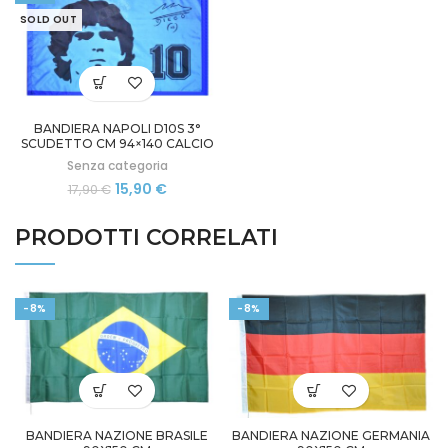
era:
è:
17,90 €.
15,90 €.
SOLD OUT
BANDIERA NAPOLI D10S 3°
SCUDETTO CM 94×140 CALCIO
TIFOSI DIEGO MARADONA NO
Senza categoria
ASTA
Il
Il
15,90
€
17,90
€
prezzo
prezzo
originale
attuale
PRODOTTI CORRELATI
era:
è:
17,90 €.
15,90 €.
-8%
-8%
BANDIERA NAZIONE BRASILE
BANDIERA NAZIONE GERMANIA