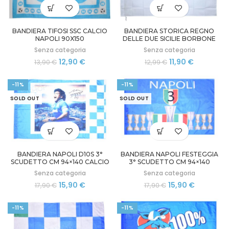
BANDIERA TIFOSI SSC CALCIO
BANDIERA STORICA REGNO
NAPOLI 90X150
DELLE DUE SICILIE BORBONE
NAPOLI 90X150
Senza categoria
Senza categoria
Il
Il
Il
Il
12,90
€
11,90
€
13,90
€
12,99
€
prezzo
prezzo
prezzo
prezzo
originale
attuale
originale
attuale
-11%
-11%
era:
è:
era:
è:
13,90 €.
12,90 €.
12,99 €.
11,90 €.
SOLD OUT
SOLD OUT
BANDIERA NAPOLI D10S 3°
BANDIERA NAPOLI FESTEGGIA
SCUDETTO CM 94×140 CALCIO
3° SCUDETTO CM 94×140
PER TIFOSI STADIO NO ASTA
CALCIO TIFOSI AZZURRI SENZA
Senza categoria
Senza categoria
ASTA
Il
Il
Il
Il
15,90
€
15,90
€
17,90
€
17,90
€
prezzo
prezzo
prezzo
prezzo
originale
attuale
originale
attuale
-11%
-11%
era:
è:
era:
è:
17,90 €.
15,90 €.
17,90 €.
15,90 €.