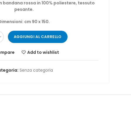
on bandana rossa in 100% poliestere, tessuto
originale
attuale
pesante.
era:
è:
12,99 €.
11,90 €.
Dimensioni: cm 90 x 150.
AGGIUNGI AL CARRELLO
mpare
Add to wishlist
tegoria:
Senza categoria