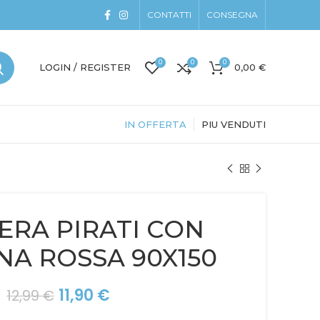
CONTATTI
CONSEGNA
0
0
0
LOGIN / REGISTER
0,00
€
IN OFFERTA
PIU VENDUTI
ERA PIRATI CON
A ROSSA 90X150
Il
Il
11,90
€
12,99
€
prezzo
prezzo