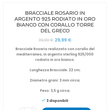
BRACCIALE ROSARIO IN
ARGENTO 925 RODIATO IN ORO
BIANCO CON CORALLO TORRE
DEL GRECO
Il
Il
29,99
€
39,90
€
prezzo
prezzo
Bracciale Rosario realizzato con corallo del
originale
attuale
mediterraneo, in argento sterling 925/000
era:
è:
rodiato in oro bianco.
39,90 €.
29,99 €.
Lunghezza Bracciale: 22 cm;
Diametro grani: 3 mm circa;
Peso: 3,5 g circa;
3 disponibili