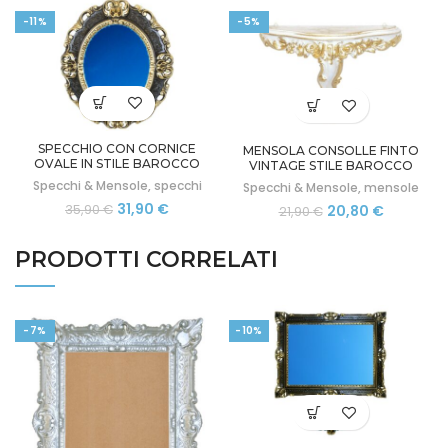
-11%
-5%
SPECCHIO CON CORNICE
MENSOLA CONSOLLE FINTO
OVALE IN STILE BAROCCO
VINTAGE STILE BAROCCO
FINTO VINTAGE CM 49X35
VENEZIANO SHABBY-CHIC
Specchi & Mensole
,
specchi
Specchi & Mensole
,
mensole
Il
Il
31,90
€
Il
Il
35,90
€
20,80
€
21,90
€
prezzo
prezzo
prezzo
prezzo
originale
attuale
originale
attuale
PRODOTTI CORRELATI
era:
è:
era:
è:
35,90 €.
31,90 €.
21,90 €.
20,80 €.
-7%
-10%