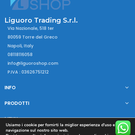
Liguoro Trading S.r.l.
Via Nazionale, 518 ter
80059 Torre del Greco
Napoli, Italy
08118116058
info@liguoroshop.com
P.IVA : 03626751212
INFO
PRODOTTI
MENU
Usiamo i cookie per fornirti la miglior esperienza d'uso e
navigazione sul nostro sito web.