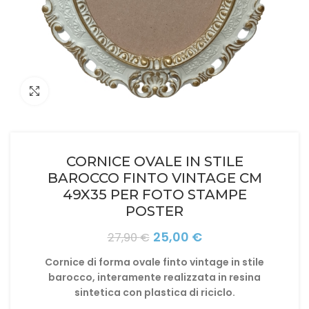
Click to enlarge
CORNICE OVALE IN STILE
BAROCCO FINTO VINTAGE CM
49X35 PER FOTO STAMPE
POSTER
Il
Il
25,00
€
27,90
€
prezzo
prezzo
Cornice di forma ovale finto vintage in stile
originale
attuale
barocco, interamente realizzata in resina
era:
è:
sintetica con plastica di riciclo.
27,90 €.
25,00 €.