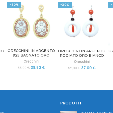
-30%
-30%
ORECCHINI IN ARGENTO
TO
ORECCHINI IN ARGENTO
O
925 BAGNATO ORO
RODIATO ORO BIANCO
GIALLO CON CAMMEO E
 E
CON CORALLO E AGATA
Orecchini
Orecchini
ZIRCONI TORRE DEL
BIANCA TORRE DEL
C
Il
Il
Il
Il
38,90
€
37,00
€
55,90
€
52,90
€
GRECO
GRECO
prezzo
prezzo
zzo
prezzo
prezzo
originale
attuale
uale
originale
attuale
era:
è:
era:
è:
55,90 €.
38,90 €.
00 €.
52,90 €.
37,00 €.
PRODOTTI