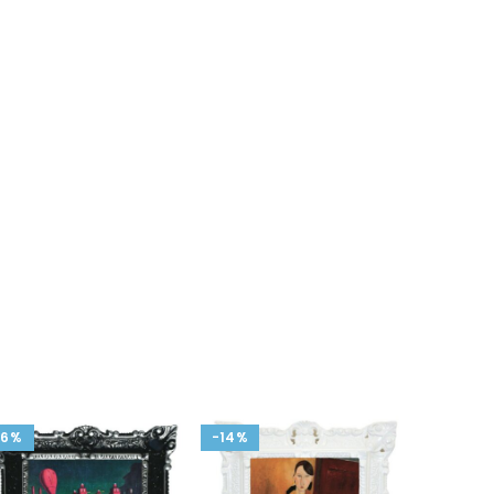
-6%
-14%