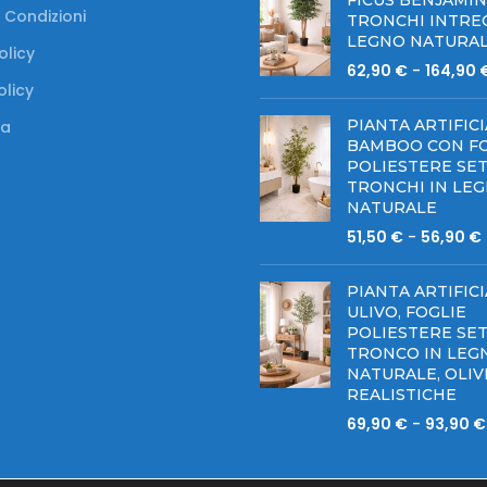
FICUS BENJAMI
 Condizioni
TRONCHI INTREC
LEGNO NATURA
olicy
62,90
€
-
164,90
olicy
PIANTA ARTIFICI
a
BAMBOO CON FO
POLIESTERE SET
TRONCHI IN LE
NATURALE
51,50
€
-
56,90
€
PIANTA ARTIFICI
ULIVO, FOGLIE
POLIESTERE SET
TRONCO IN LEG
NATURALE, OLIV
REALISTICHE
69,90
€
-
93,90
€