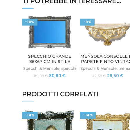
TI POTREBBE INTERESSARE…
-10%
-9%
SPECCHIO GRANDE
MENSOLA CONSOLLE 
86X67 CM IN STILE
PARETE FINTO VINTA
BAROCCO FINTO
IN STILE BAROCCO
Specchi & Mensole
,
specchi
Specchi & Mensole
,
mens
VINTAGE
VENEZIANO
Il
Il
Il
Il
80,90
€
29,50
€
89,90
€
32,50
€
prezzo
prezzo
prezzo
pr
originale
attuale
originale
att
era:
è:
era:
è:
PRODOTTI CORRELATI
89,90 €.
80,90 €.
32,50 €.
29,
-14%
-14%