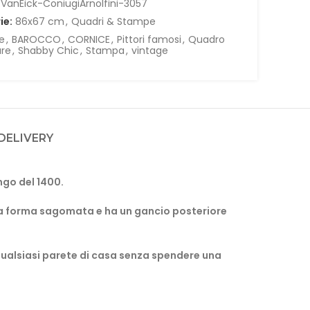
.VanEick-ConiugiArnolfini-3057
ie:
86x67 cm
,
Quadri & Stampe
e
,
BAROCCO
,
CORNICE
,
Pittori famosi
,
Quadro
are
,
Shabby Chic
,
Stampa
,
vintage
 DELIVERY
ngo del 1400.
a
forma sagomata e ha un gancio posteriore
qualsiasi parete di casa senza spendere una