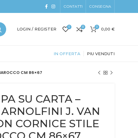
CONTATTI
CONSEGNA
0
0
0
LOGIN / REGISTER
0,00
€
IN OFFERTA
PIU VENDUTI
E BAROCCO CM 86×67
PA SU CARTA –
 ARNOLFINI J. VAN
CON CORNICE STILE
CCO CM 86×67