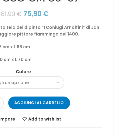
Il
Il
75,90
€
81,90
€
prezzo
prezzo
 tela del dipinto “I Coniugi Arnolfini” di Jan
originale
attuale
maggiore pittore fiammingo del 1400.
era:
è:
81,90 €.
75,90 €.
7 cm x L 86 cm
0 cm x L 70 cm
Colore
AGGIUNGI AL CARRELLO
mpare
Add to wishlist