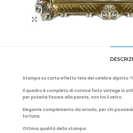
Click to enlarge
DESCRIZ
Stampa su carta effetto tela del celebre dipinto “I
Il quadro è completo di c
ornice finto vintage in st
per poterla fissare alla parete, non ha il vetro.
Elegante complemento da arredo, per chi possiede 
fortuna.
Ottima qualità della stampa.