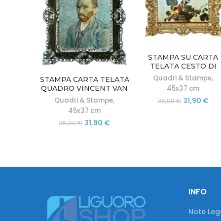
STAMPA SU CARTA
TELATA CESTO DI
FRUTTA CARAVAGGI
Quadri & Stampe
,
STAMPA CARTA TELATA
CON CORNICE BAROC
QUADRO VINCENT VAN
45x37 cm
45X37
GOGH AUTORITRATTO
Il
Il
Quadri & Stampe
,
31,90
€
36,90
€
CON CORNICE BAROCCA
prezzo
pre
45x37 cm
45X37
originale
att
Il
Il
31,90
€
36,90
€
era:
è:
prezzo
prezzo
36,90 €.
31,
originale
attuale
era:
è:
36,90 €.
31,90 €.
INFO
Note Lega