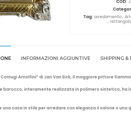
COD:
J
Categor
Tag:
arredamento
,
Art
,
rettangol
IONE
INFORMAZIONI AGGIUNTIVE
SHIPPING &
 Coniugi Arnolfini” di Jan Van Eick, il maggiore pittore fiammi
ile barocco, interamente realizzata in polimero sintetico, ha l
una casa in stile per arredare con eleganza il salone o una 