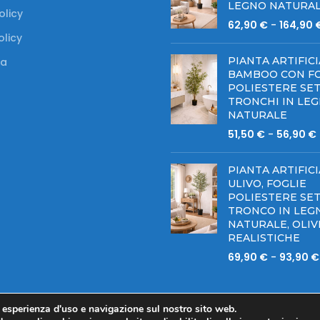
LEGNO NATURA
olicy
62,90
€
-
164,90
olicy
PIANTA ARTIFICI
a
BAMBOO CON FO
POLIESTERE SET
TRONCHI IN LE
NATURALE
51,50
€
-
56,90
€
PIANTA ARTIFICI
ULIVO, FOGLIE
POLIESTERE SET
TRONCO IN LEG
NATURALE, OLIV
REALISTICHE
69,90
€
-
93,90
€
r esperienza d'uso e navigazione sul nostro sito web.