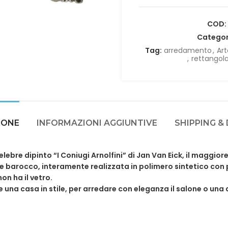
COD:
Categor
Tag:
arredamento
,
Art
,
rettangol
IONE
INFORMAZIONI AGGIUNTIVE
SHIPPING &
elebre dipinto “I Coniugi Arnolfini” di Jan Van Eick, il maggio
ile barocco, interamente realizzata in polimero sintetico con pl
on ha il vetro.
una casa in stile, per arredare con eleganza il salone o una