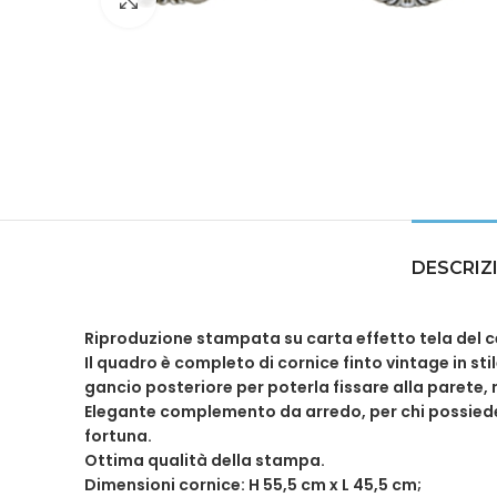
DESCRIZ
Riproduzione stampata su carta effetto tela del
c
Il quadro è completo di c
ornice finto vintage in st
gancio posteriore per poterla fissare alla parete, n
Elegante complemento da arredo, per chi possiede 
fortuna.
Ottima qualità della stampa.
Dimensioni cornice: H 55,5 cm x L 45,5 cm;