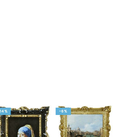
14%
-6%