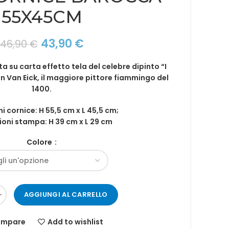
55X45CM
Il
Il
43,90
€
46,90
€
prezzo
prezzo
 su carta effetto tela del
celebre dipinto “I
originale
attuale
an Van Eick, il maggiore pittore fiammingo del
era:
è:
1400.
46,90 €.
43,90 €.
i cornice: H 55,5 cm x L 45,5 cm;
oni stampa: H 39 cm x L 29 cm
Colore
AGGIUNGI AL CARRELLO
mpare
Add to wishlist