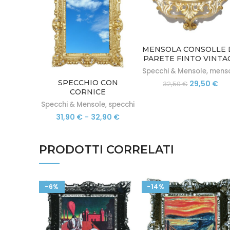
MENSOLA CONSOLLE 
PARETE FINTO VINTA
IN STILE BAROCCO
Specchi & Mensole
,
mens
VENEZIANO
Il
Il
SPECCHIO CON
29,50
€
32,50
€
prezzo
pr
CORNICE
originale
att
RETTANGOLARE IN
Specchi & Mensole
,
specchi
era:
è:
STILE BAROCCO FINTO
Fascia
31,90
€
-
32,90
€
32,50 €.
29,
VINTAGE CM 45X37
di
prezzo:
da
PRODOTTI CORRELATI
31,90 €
a
32,90 €
-6%
-14%