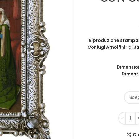
Riproduzione stampata
Coniugi Arnolfini” di J
Dimension
Dimensi
Co