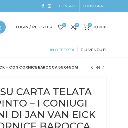
CONTATTI
CONSEGNA
0
0
0
LOGIN / REGISTER
0,00
€
IN OFFERTA
PIU VENDUTI
N EICK – CON CORNICE BAROCCA 55X45CM
SU CARTA TELATA
INTO – I CONIUGI
I DI JAN VAN EICK
CORNICE BAROCCA