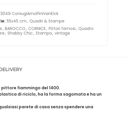
3049 ConiugiArnolfiniVanEick
ie:
55x45 cm
,
Quadri & Stampe
e
,
BAROCCO
,
CORNICE
,
Pittori famosi
,
Quadro
are
,
Shabby Chic
,
Stampa
,
vintage
 DELIVERY
re pittore fiammingo del 1400.
astica di riciclo, ha la
forma sagomata e ha un
 qualsiasi parete di casa senza spendere una