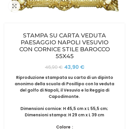
Click to enlarge
STAMPA SU CARTA VEDUTA
PAESAGGIO NAPOLI VESUVIO
CON CORNICE STILE BAROCCO
55X45
Il
Il
43,90
€
46,90
€
prezzo
prezzo
Riproduzione stampata su carta
di un dipinto
originale
attuale
anonimo della scuola di Posillipo
con la veduta
era:
è:
del golfo di Napoli, il Vesuvio e la Reggia di
46,90 €.
43,90 €.
Capodimonte
.
Dimensioni cornice: H 45,5 cm x L 55,5 cm;
Dimensioni stampa: H 29 cm x L 39 cm
Colore