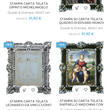
STAMPA CARTA TELATA
DIPINTO MICHELANGELO
CREAZIONE ADAMO CORNICE
Quadri & Stampe
,
45x37 cm
BAROCCA 45X37
Il
Il
31,90
€
36,90
€
STAMPA SU CARTA TELATA
prezzo
prezzo
QUADRO DI EDVARD MUNCH
L’URLO CON CORNICE
originale
attuale
Quadri & Stampe
,
45x37 cm
BAROCCA 45X37 CM
era:
è:
Il
Il
31,90
€
36,90
€
36,90 €.
31,90 €.
prezzo
prezzo
originale
attuale
-14%
-14%
era:
è:
36,90 €.
31,90 €.
STAMPA SU CARTA TELATA
STAMPA CARTA TELATA
RAFFAELLO MADONNA CON
LEONARDO DA VINCI L’UOMO
BAMBINO CORNICE STILE
VITRUVIANO CORNICE
Quadri & Stampe
,
45x37 cm