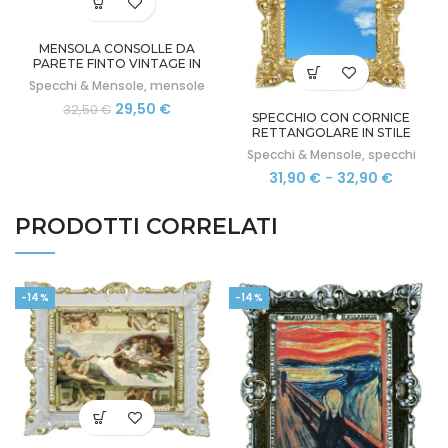
MENSOLA CONSOLLE DA
PARETE FINTO VINTAGE IN
STILE BAROCCO VENEZIANO
Specchi & Mensole
,
mensole
Il
Il
29,50
€
32,50
€
SPECCHIO CON CORNICE
prezzo
prezzo
RETTANGOLARE IN STILE
originale
attuale
BAROCCO FINTO VINTAGE CM
Specchi & Mensole
,
specchi
era:
è:
45X37
Fascia
31,90
€
-
32,90
€
32,50 €.
29,50 €.
di
prezzo:
PRODOTTI CORRELATI
da
31,90 €
a
32,90 €
-14%
-14%