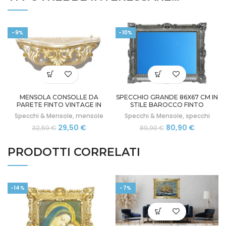
-9%
-10%
MENSOLA CONSOLLE DA
SPECCHIO GRANDE 86X67 CM IN
PARETE FINTO VINTAGE IN
STILE BAROCCO FINTO
STILE BAROCCO VENEZIANO
VINTAGE
Specchi & Mensole
,
mensole
Specchi & Mensole
,
specchi
Il
Il
Il
Il
29,50
€
80,90
€
32,50
€
89,90
€
prezzo
prezzo
prezzo
prezzo
originale
attuale
originale
attuale
PRODOTTI CORRELATI
era:
è:
era:
è:
32,50 €.
29,50 €.
89,90 €.
80,90 €.
-14%
-7%