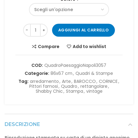
AGGIUNGI AL CARRELLO
Compare
Add to wishlist
COD:
QuadroPaesaggioNapoli3057
Categorie:
86x67 cm
,
Quadri & Stampe
Tag:
arredamento
,
Arte
,
BAROCCO
,
CORNICE
,
Pittori famosi
,
Quadro
,
rettangolare
,
Shabby Chic
,
Stampa
,
vintage
DESCRIZIONE
Riproduzione stampata su carta di un dipinto anonimo