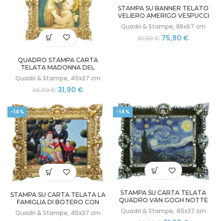
STAMPA SU BANNER TELATO
VELIERO AMERIGO VESPUCCI
CON CORNICE BAROCCA
Quadri & Stampe
,
86x67 cm
Il
Il
75,90
€
81,90
€
prezzo
prezzo
originale
attuale
QUADRO STAMPA CARTA
era:
è:
TELATA MADONNA DEL
81,90 €.
75,90 €.
BUONCONSIGLIO CORNICE
Quadri & Stampe
,
45x37 cm
STILE BAROCCO CM 45X37
Il
Il
31,90
€
36,90
€
prezzo
prezzo
originale
attuale
-14%
-14%
era:
è:
36,90 €.
31,90 €.
STAMPA SU CARTA TELATA
STAMPA SU CARTA TELATA LA
QUADRO VAN GOGH NOTTE
FAMIGLIA DI BOTERO CON
STELLATA CON CORNICE
CORNICE STILE BAROCCO CM
Quadri & Stampe
,
45x37 cm
Quadri & Stampe
,
45x37 cm
BAROCCA 45X37
45X37