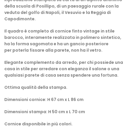
della scuola di Posillipo, di un
p
aesaggio rurale
con la
veduta del golfo di Napoli, il Vesuvio e la Reggia di
Capodimonte
.
Il quadro è completo di c
ornice finto vintage in stile
barocco, interamente realizzata in polimero sintetico,
ha la
forma sagomata e ha un gancio posteriore
per poterla fissare alla parete, non ha il vetro.
Elegante complemento da arredo, per chi possiede una
casa in stile per arredare con eleganza il salone o una
qualsiasi parete di casa senza spendere una fortuna.
Ottima qualità della stampa.
Dimensioni cornice: H 67 cm x L 86 cm
Dimensioni stampa: H 50 cm x L 70 cm
Cornice disponibile in più colori.