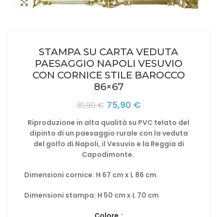
Click to enlarge
STAMPA SU CARTA VEDUTA
PAESAGGIO NAPOLI VESUVIO
CON CORNICE STILE BAROCCO
86×67
Il
Il
75,90
€
81,90
€
prezzo
prezzo
Riproduzione in alta qualità su PVC telato
del
originale
attuale
dipinto di un paesaggio rurale con la veduta
era:
è:
del golfo di Napoli, il Vesuvio e la Reggia di
81,90 €.
75,90 €.
Capodimonte.
Dimensioni cornice: H 67 cm x L 86 cm
Dimensioni stampa: H 50 cm x L 70 cm
Colore