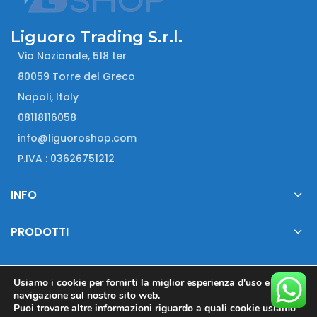
Liguoro Trading S.r.l.
Via Nazionale, 518 ter
80059 Torre del Greco
Napoli, Italy
08118116058
info@liguoroshop.com
P.IVA : 03626751212
INFO
PRODOTTI
MENU
Usiamo i cookie per fornirti la miglior esperienza d'uso e
navigazione sul nostro sito web.
Puoi trovare altre informazioni riguardo a quali cookie usiamo