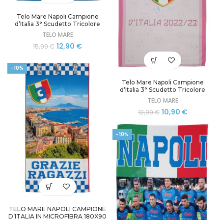
Telo Mare Napoli Campione
d’Italia 3° Scudetto Tricolore
Microfibra cm 180×90
TELO MARE
Il
Il
12,90
€
15,99
€
prezzo
prezzo
originale
attuale
-10%
era:
è:
15,99 €.
12,90 €.
Telo Mare Napoli Campione
d’Italia 3° Scudetto Tricolore
Microfibra cm 180×90 Rosa
TELO MARE
Il
Il
10,90
€
12,99
€
prezzo
prezzo
originale
attuale
-10%
era:
è:
12,99 €.
10,90 €.
TELO MARE NAPOLI CAMPIONE
D’ITALIA IN MICROFIBRA 180X90