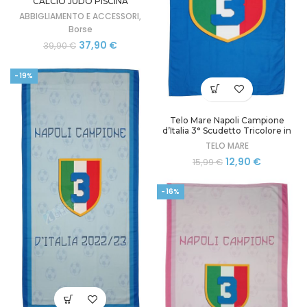
CALCIO JUDO PISCINA
PRODOTTO UFFICIALE ENZO
ABBIGLIAMENTO E ACCESSORI
,
CASTELLANO
Borse
Il
Il
37,90
€
39,90
€
prezzo
prezzo
originale
attuale
-19%
era:
è:
39,90 €.
37,90 €.
Telo Mare Napoli Campione
d’Italia 3° Scudetto Tricolore in
Microfibra cm 160×90
TELO MARE
Il
Il
12,90
€
15,99
€
prezzo
prezzo
originale
attuale
-16%
era:
è:
15,99 €.
12,90 €.