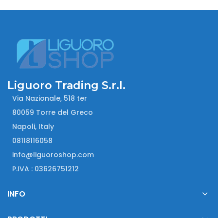
era:
è:
era:
è:
12,99 €.
11,90 €.
12,99 €.
11,90 €.
Liguoro Trading S.r.l.
Via Nazionale, 518 ter
80059 Torre del Greco
Napoli, Italy
08118116058
info@liguoroshop.com
P.IVA : 03626751212
INFO