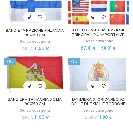
58,41 €
12,99 €.
11,90 €.
a
152,91 €
LOTTO BANDIERE NAZIONI
BANDIERA NAZIONE FINLANDIA
PRINCIPALI PIÙ IMPORTANTI
90X150 CM
DEL MONDO 90X150
Senza categoria
Senza categoria
Fascia
Il
Il
67,41
€
-
98,91
€
11,90
€
12,99
€
di
prezzo
prezzo
prezzo:
originale
attuale
-8%
-8%
da
era:
è:
67,41 €
12,99 €.
11,90 €.
a
98,91 €
BANDIERA TRINACRIA SICILIA
BANDIERA STORICA REGNO
90X150 CM
DELLE DUE SICILIE BORBONE
NAPOLI 90X150
Senza categoria
Senza categoria
Il
Il
Il
Il
11,90
€
11,90
€
12,99
€
12,99
€
prezzo
prezzo
prezzo
prezzo
originale
attuale
originale
attuale